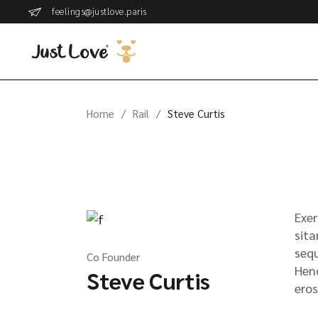
feelings@justlove.paris
Home
Rail
Steve Curtis
Exer
sita
sequ
Co Founder
Hend
Steve Curtis
eros