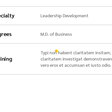
cialty
Leadership Development
grees
M.D. of Business
Typi non habent claritatem insitam; e
ining
claritatem investigat demonstraverunt
vero eros et accumsan et iusto odio.