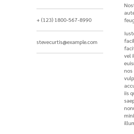
Nost
aute
+ (123) 1800-567-8990
feug
Iust
faci
stevecurtis@example.com
faci
vel 
euis
nos 
vulp
accu
iis 
saep
nonu
mini
illu