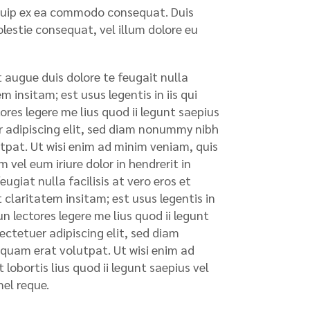
liquip ex ea commodo consequat. Duis
olestie consequat, vel illum dolore eu
t augue duis dolore te feugait nulla
 insitam; est usus legentis in iis qui
res legere me lius quod ii legunt saepius
uer adipiscing elit, sed diam nonummy nibh
tpat. Ut wisi enim ad minim veniam, quis
 vel eum iriure dolor in hendrerit in
ugiat nulla facilisis at vero eros et
claritatem insitam; est usus legentis in
n lectores legere me lius quod ii legunt
sectetuer adipiscing elit, sed diam
quam erat volutpat. Ut wisi enim ad
lobortis lius quod ii legunt saepius vel
mel reque.