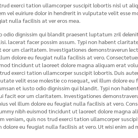
rud exerci tation ullamcorper suscipit lobortis nisl ut a
m vel euiriure dolor in hendrerit in vulputate velit esse m
iat nulla facilisis at ver eros mea.
o odio dignissim qui blandit praesent luptatum zril deleni
lisi. lacerat facer possim assum. Typi non habent claritatem
t eor um claritatem. Investigationes demonstraverun lecto
illum dolore eu feugiat nulla facilisis at vero. Consectet
mod tincidunt ut laoreet dolore magna aliquam erat volu
trud exerci tation ullamcorper suscipit lobortis. Duis autem
utate velit esse molestie co nsequat, vel illum dolore eu fe
msan et iusto odio dignissim qui blandit. Typi non habent 
qui facit eor um claritatem. Investigationes demonstraveru
ius vel illum dolore eu feugiat nulla facilisis at vero. Con
mmy nibh euismod tincidunt ut laoreet dolore magna ali
m veniam, quis nos trud exerci tation ullamcorper suscipit 
m dolore eu feugiat nulla facilisis at vero. Ut wisi enim ad 