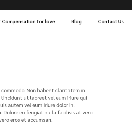
r Compensation for love
Blog
Contact Us
x ea commodo. Non habent claritatem in
tincidunt ut laoreet vel eum iriure qui
s autem vel eum iriure dolor in.
 Dolore eu feugiat nulla facilisis at vero
t vero eros et accumsan.