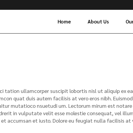
Home
About Us
Ou
ci tation ullamcorper suscipit lobortis nisl ut aliquip e
mcon quat duis autem facilisis at vero eros nibh. Euismod 
itur mutatioco nsuetudi um. Lectorum mirum est notare ui
rerit in vulputate velit esse molestie consequat, vel illum.
 et accumsan et iusto. Dolore eu feugiat nulla facilisis a